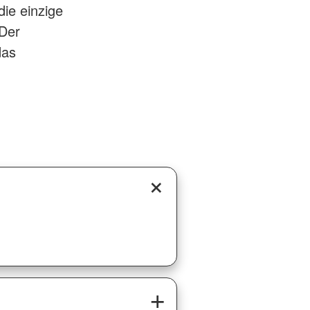
ie einzige
 Der
das