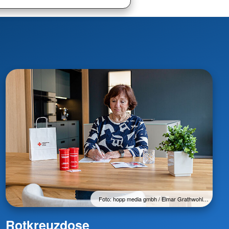
Foto: hopp media gmbh / Elmar Grathwohl…
Rotkreuzdose