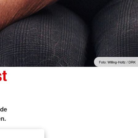
Foto: Willing-Holtz / DRK
t
nde
n.