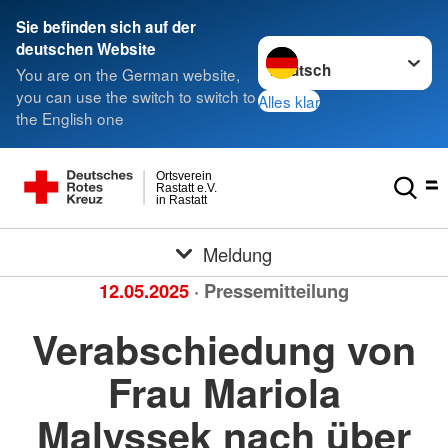
Sie befinden sich auf der
Sprache wechseln zu
deutschen Website
You are on the German website,
you can use the switch to switch to
Alles klar
the English one
Ortsverein
Rastatt e.V.
in Rastatt
Meldung
12.05.2025
· Pressemitteilung
Verabschiedung von
Frau Mariola
Malyssek nach über