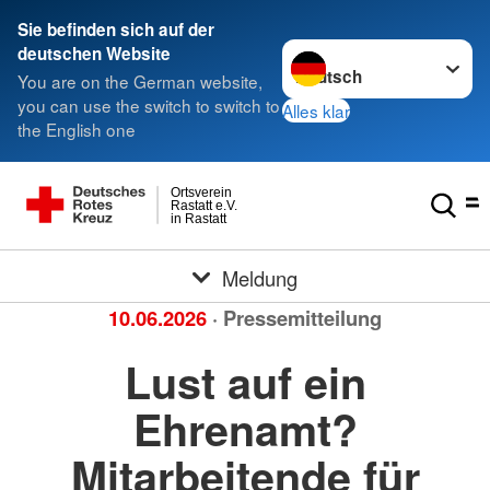
Sie befinden sich auf der
Sprache wechseln zu
deutschen Website
You are on the German website,
you can use the switch to switch to
Alles klar
the English one
Ortsverein
Rastatt e.V.
in Rastatt
Meldung
10.06.2026
· Pressemitteilung
Lust auf ein
Ehrenamt?
Mitarbeitende für