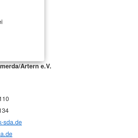
i
merda/Artern e.V.
110
134
k-sda.de
da.de