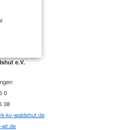
i
shut e.V.
engen
5 0
5 38
rk-kv-waldshut.de
-wt.de