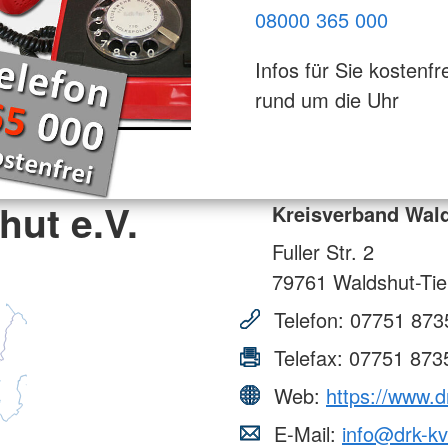
08000 365 000
Infos für Sie kostenfre
rund um die Uhr
ut e.V.
Kreisverband Wald
Fuller Str. 2
79761
Waldshut-Ti
Telefon:
07751 873
Telefax:
07751 873
Web:
https://www.d
E-Mail:
info@drk-kv