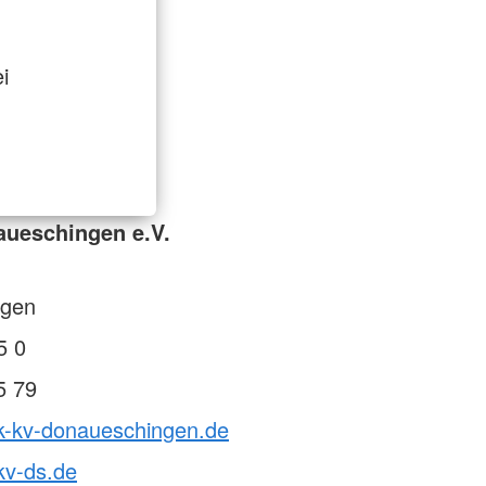
i
aueschingen e.V.
gen
5 0
5 79
rk-kv-donaueschingen.de
kv-ds.de