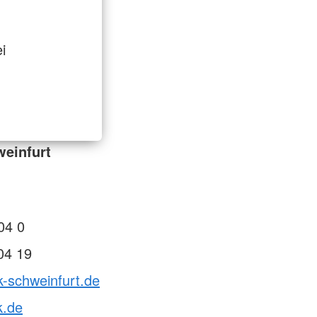
i
einfurt
04 0
04 19
k-schweinfurt.de
k.de