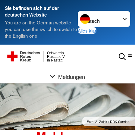
Sie befinden sich auf der
Sprache wechseln zu
deutschen Website
You are on the German website,
you can use the switch to switch to
Alles klar
the English one
Ortsverein
Rastatt e.V.
in Rastatt
Meldungen
Foto: A. Zelck / DRK-Service…